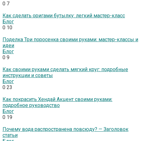
0
7
Как сделать оригами бутылку: легкий мастер-класс
Блог
0
10
Поделка Три поросенка своими руками: мастер-классы и
идеи
Блог
0
9
Как своими руками сделать мягкий круг: подробные
инструкции и советы
Блог
0
23
Как покрасить Хендай Акцент своими руками:
подробное руководство
Блог
0
19
Почему вода распространена повсюду? — Заголовок
статьи