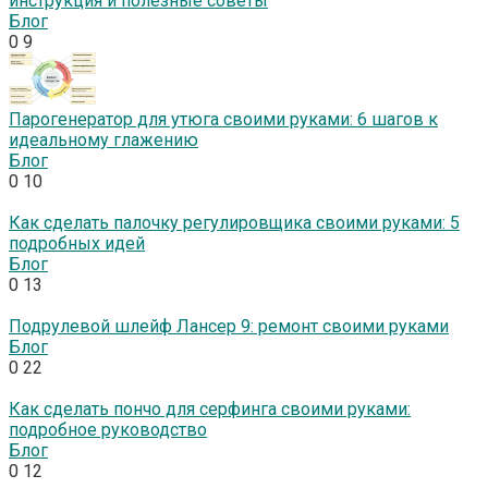
инструкция и полезные советы
Блог
0
9
Парогенератор для утюга своими руками: 6 шагов к
идеальному глажению
Блог
0
10
Как сделать палочку регулировщика своими руками: 5
подробных идей
Блог
0
13
Подрулевой шлейф Лансер 9: ремонт своими руками
Блог
0
22
Как сделать пончо для серфинга своими руками:
подробное руководство
Блог
0
12