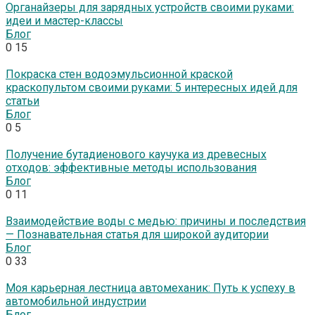
Органайзеры для зарядных устройств своими руками:
идеи и мастер-классы
Блог
0
15
Покраска стен водоэмульсионной краской
краскопультом своими руками: 5 интересных идей для
статьи
Блог
0
5
Получение бутадиенового каучука из древесных
отходов: эффективные методы использования
Блог
0
11
Взаимодействие воды с медью: причины и последствия
— Познавательная статья для широкой аудитории
Блог
0
33
Моя карьерная лестница автомеханик: Путь к успеху в
автомобильной индустрии
Блог