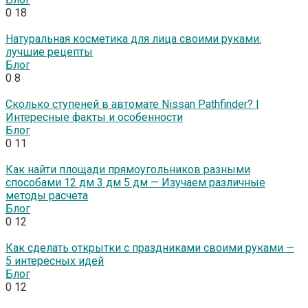
0
18
Натуральная косметика для лица своими руками:
лучшие рецепты
Блог
0
8
Сколько ступеней в автомате Nissan Pathfinder? |
Интересные факты и особенности
Блог
0
11
Как найти площади прямоугольников разными
способами 12 дм 3 дм 5 дм — Изучаем различные
методы расчета
Блог
0
12
Как сделать открытки с праздниками своими руками —
5 интересных идей
Блог
0
12