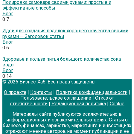
Полировка самовара своими руками: простые и
эффективные способы
Блог
0
7
Идеи для создания поделок хорошего качества своими
руками — Заголовок статьи
Блог
0
6
Здоровье и польза питья большого количества сока
воды
Блог
0
14
© 2026 Бизнес-Хаб. Все права защищены.
О проекте
|
Контакты
|
Политика конфиденциальности
|
Пользовательское соглашение
|
Отказ от
ответственности
|
Редакционная политика
|
Cookie
Материалы сайта публикуются исключительно в
информационных и ознакомительных целях. Статьи о
бизнесе, финансах, заработке, маркетинге и инвестициях
отражают мнение авторов на момент публикации и не