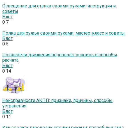
Освещение для станка своими руками: инструкция и
советы
Блог
0
7
Полка для ружья своими руками: мастер-класс и советы
Блог
0
5
Показатели движения персонала: основные способы
расчета
Блог
0
14
Неисправности АКПП: признаки, причины, способы
устранения
Блог
0
11
Как сделать паровозик своими руками: подробный гайд