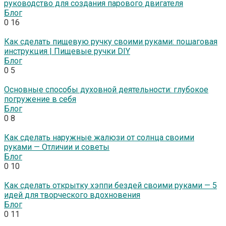
руководство для создания парового двигателя
Блог
0
16
Как сделать пищевую ручку своими руками: пошаговая
инструкция | Пищевые ручки DIY
Блог
0
5
Основные способы духовной деятельности: глубокое
погружение в себя
Блог
0
8
Как сделать наружные жалюзи от солнца своими
руками — Отличии и советы
Блог
0
10
Как сделать открытку хэппи бездей своими руками — 5
идей для творческого вдохновения
Блог
0
11