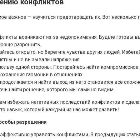
щению конфликтов
ое важное — научиться предотвращать их. Вот несколько 
фликты возникают из-за недопонимания. Будьте готовы вы
проще разрешить.
йтесь открыто, но берегите чувства других людей. Избега
нятны и не вызывали напряжения.
ользу одной стороны. Постарайтесь найти компромиссное 
сохранения гармонии в отношениях.
продолжается и найти выход из него становится все сложне
чь найти решение, которого мы сами не видим.
вам избежать негативных последствий конфликтов и сдел
то навык, который каждый из нас может развить!
пособы разрешения
к эффективно управлять конфликтами. В предыдущих статья