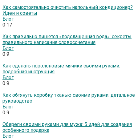
Как самостоятельно очистить напольный кондиционер?
Идеи и советы
Блог
0
17
Как правильно пишется «подслащенная вода»: секреты
правильного написания словосочетания
Блог
0
9
Как сделать поролоновые мячики своими руками:
подробная инструкция
Блог
0
9
Как обтянуть коробку тканью своими руками: детальное
руководство
Блог
0
9
Обереги своими руками для мужа: 5 идей для создания
особенного подарка
Блог