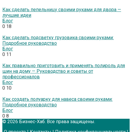
Как сделать пепельницу своими руками для двора —
лучшие идеи
Блог
0
18
Как сделать подсветку грузовика своими руками:
Подробное руководство
Блог
0
11
Как правильно приготовить и применять полироль для
шин на дому — Руководство и советы от
профессионалов
Блог
0
10
Как создать полуарку для навеса своими руками:
Подробное руководство
Блог
0
8
© 2026 Бизнес-Хаб. Все права защищены.
О проекте
|
Контакты
|
Политика конфиденциальности
|