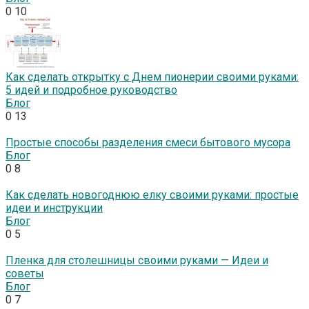
0
10
Как сделать открытку с Днем пионерии своими руками:
5 идей и подробное руководство
Блог
0
13
Простые способы разделения смеси бытового мусора
Блог
0
8
Как сделать новогоднюю елку своими руками: простые
идеи и инструкции
Блог
0
5
Пленка для столешницы своими руками — Идеи и
советы
Блог
0
7