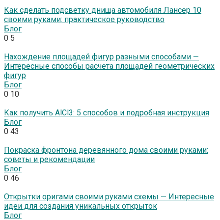
Как сделать подсветку днища автомобиля Лансер 10
своими руками: практическое руководство
Блог
0
5
Нахождение площадей фигур разными способами —
Интересные способы расчета площадей геометрических
фигур
Блог
0
10
Как получить AlCl3: 5 способов и подробная инструкция
Блог
0
43
Покраска фронтона деревянного дома своими руками:
советы и рекомендации
Блог
0
46
Открытки оригами своими руками схемы — Интересные
идеи для создания уникальных открыток
Блог