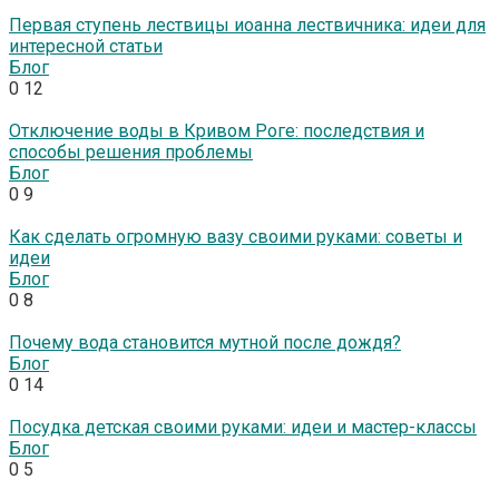
Первая ступень лествицы иоанна лествичника: идеи для
интересной статьи
Блог
0
12
Отключение воды в Кривом Роге: последствия и
способы решения проблемы
Блог
0
9
Как сделать огромную вазу своими руками: советы и
идеи
Блог
0
8
Почему вода становится мутной после дождя?
Блог
0
14
Посудка детская своими руками: идеи и мастер-классы
Блог
0
5