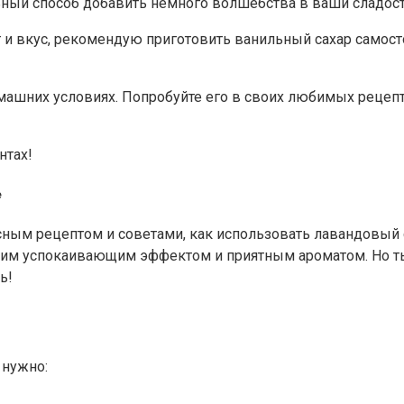
ьный способ добавить немного волшебства в ваши сладост
и вкус, рекомендую приготовить ванильный сахар самосто
омашних условиях. Попробуйте его в своих любимых рецеп
нтах!
е
есным рецептом и советами, как использовать лавандовый 
им успокаивающим эффектом и приятным ароматом. Но ты
ь!
 нужно: