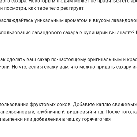
вого сахара. Некоторым людям может не нравиться его а
посмотри, как твое тело реагирует.
 и наслаждайтесь уникальным ароматом и вкусом лавандово
 использования лавандового сахара в кулинарии вы знаете
м, как сделать ваш сахар по-настоящему оригинальным и к
ни. Но что, если я скажу вам, что можно придать сахару и
использование фруктовых соков. Добавьте каплю свежевыж
пельсиновый, клубничный, вишневый и т.д. После того, к
 выпечки или добавления в чашку горячего чая.