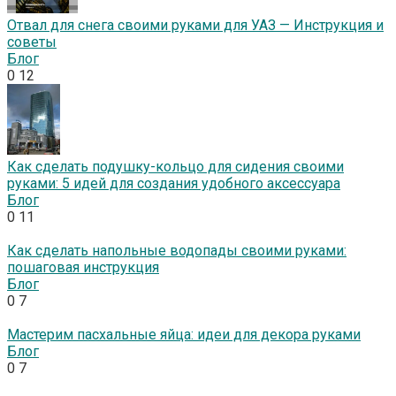
Отвал для снега своими руками для УАЗ — Инструкция и
советы
Блог
0
12
Как сделать подушку-кольцо для сидения своими
руками: 5 идей для создания удобного аксессуара
Блог
0
11
Как сделать напольные водопады своими руками:
пошаговая инструкция
Блог
0
7
Мастерим пасхальные яйца: идеи для декора руками
Блог
0
7