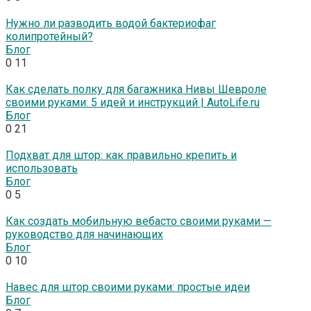
Нужно ли разводить водой бактериофаг
колипротейный?
Блог
0
11
Как сделать полку для багажника Нивы Шевроле
своими руками: 5 идей и инструкций | AutoLife.ru
Блог
0
21
Подхват для штор: как правильно крепить и
использовать
Блог
0
5
Как создать мобильную вебасто своими руками —
руководство для начинающих
Блог
0
10
Навес для штор своими руками: простые идеи
Блог