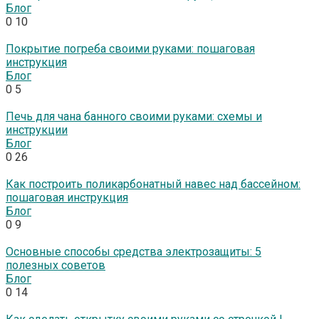
Блог
0
10
Покрытие погреба своими руками: пошаговая
инструкция
Блог
0
5
Печь для чана банного своими руками: схемы и
инструкции
Блог
0
26
Как построить поликарбонатный навес над бассейном:
пошаговая инструкция
Блог
0
9
Основные способы средства электрозащиты: 5
полезных советов
Блог
0
14