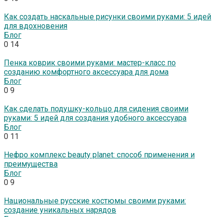
Как создать наскальные рисунки своими руками: 5 идей
для вдохновения
Блог
0
14
Пенка коврик своими руками: мастер-класс по
созданию комфортного аксессуара для дома
Блог
0
9
Как сделать подушку-кольцо для сидения своими
руками: 5 идей для создания удобного аксессуара
Блог
0
11
Нефро комплекс beauty planet: способ применения и
преимущества
Блог
0
9
Национальные русские костюмы своими руками:
создание уникальных нарядов