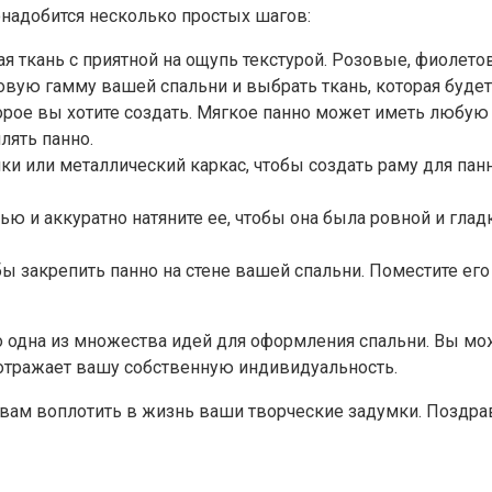
онадобится несколько простых шагов:
 ткань с приятной на ощупь текстурой. Розовые, фиолето
овую гамму вашей спальни и выбрать ткань, которая буде
рое вы хотите создать. Мягкое панно может иметь любую 
лять панно.
и или металлический каркас, чтобы создать раму для панно
ью и аккуратно натяните ее, чтобы она была ровной и гла
бы закрепить панно на стене вашей спальни. Поместите ег
ко одна из множества идей для оформления спальни. Вы мо
отражает вашу собственную индивидуальность.
т вам воплотить в жизнь ваши творческие задумки. Поздр