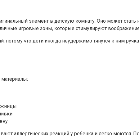
ригинальный элемент в детскую комнату. Оно может стать
азличные игровые зоны, которые стимулируют воображени
й, потому что дети иногда неудержимо тянутся к ним ручк
 материалы:
ножницы
шивки
тену
ают аллергических реакций у ребенка и легко моются. П