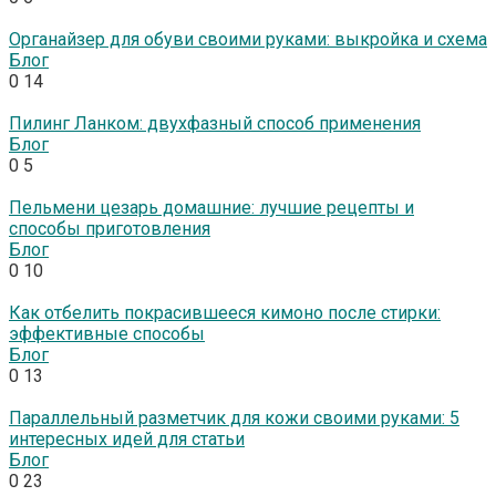
Органайзер для обуви своими руками: выкройка и схема
Блог
0
14
Пилинг Ланком: двухфазный способ применения
Блог
0
5
Пельмени цезарь домашние: лучшие рецепты и
способы приготовления
Блог
0
10
Как отбелить покрасившееся кимоно после стирки:
эффективные способы
Блог
0
13
Параллельный разметчик для кожи своими руками: 5
интересных идей для статьи
Блог
0
23