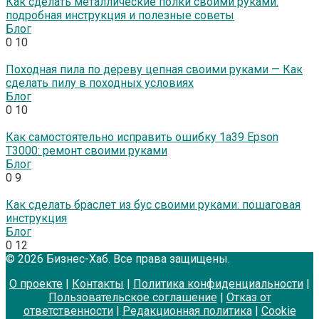
Как сделать металлические полки своими руками:
подробная инструкция и полезные советы
Блог
0
10
Походная пила по дереву цепная своими руками — Как
сделать пилу в походных условиях
Блог
0
10
Как самостоятельно исправить ошибку 1а39 Epson
T3000: ремонт своими руками
Блог
0
9
Как сделать браслет из бус своими руками: пошаговая
инструкция
Блог
0
12
© 2026 Бизнес-Хаб. Все права защищены.
О проекте
|
Контакты
|
Политика конфиденциальности
|
Пользовательское соглашение
|
Отказ от
ответственности
|
Редакционная политика
|
Cookie