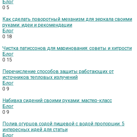
Блог
0
5
Как сделать поворотный механизм для зеркала своими
руками: идеи и рекомендации
Блог
0
18
Чистка патиссонов для маринования: советы и хитрости
Блог
0
15
Перечисление способов защиты работающих от
источников тепловых излучений
Блог
0
9
Набивка сидений своими руками: мастер-класс
Блог
0
9
Полив огурцов содой пищевой с водой пропорции: 5
интересных идей для статьи
Блог