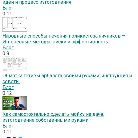
идеи и процесс изготовления
Блог
0
11
Народные способы лечения поликистоза яичников —
Интересные методы, риски и эффективность
Блог
0
9
Обмотка тетивы арбалета своими руками: инструкция и
советы
Блог
0
12
Как самостоятельно сделать мойку на даче:
изготовление собственными руками
Блог
0
11