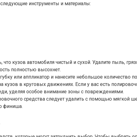
я следующие инструменты и материалы:
, что кузов автомобиля чистый и сухой. Удалите пыль, гря
ость полностью высохнет.
губку или аппликатор и нанесите небольшое количество по
на кузов в круговых движениях. Если у вас есть полирово
реди, уделяя особое внимание зоны с повреждениями.
ровочного средства следует удалить с помощью мягкой ш
о финиша.
а
едств, которые могут затруднить выбор. Чтобы выбрать о