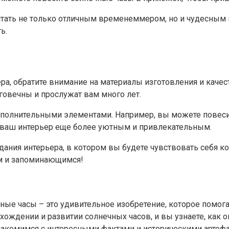
стать не только отличным временеммером, но и чудесным 
ь.
а, обратите внимание на материалы изготовления и качес
говечны и прослужат вам много лет.
ополнительными элементами. Например, вы можете повесит
 ваш интерьер еще более уютным и привлекательным.
дания интерьера, в котором вы будете чувствовать себя к
м и запоминающимся!
чные часы – это удивительное изобретение, которое помо
схождении и развитии солнечных часов, и вы узнаете, как 
накомимся с интересными фактами и историческими артефа