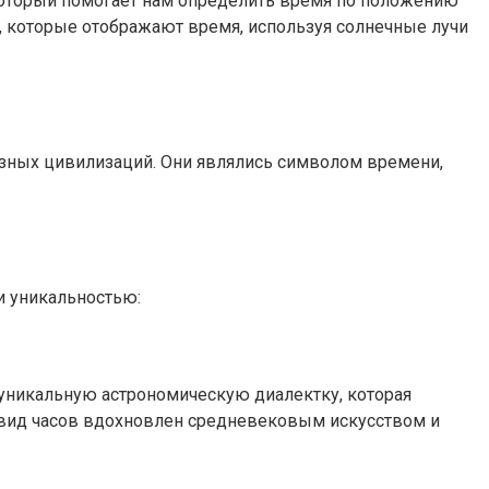
 который помогает нам определить время по положению
я, которые отображают время, используя солнечные лучи
азных цивилизаций. Они являлись символом времени,
и уникальностью:
 уникальную астрономическую диалектку, которая
й вид часов вдохновлен средневековым искусством и