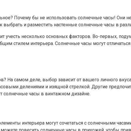
льное? Почему бы не использовать солнечные часы! Они не
ак выбрать и разместить настенные солнечные часы в разл
оит учесть несколько основных факторов. Во-первых, подум
 общим стилем интерьера. Солнечные часы могут отличатьс
в? На самом деле, выбор зависит от вашего личного вкуса 
часовыми делениями и изящной стрелкой. Другие предпоч
т солнечные часы в винтажном дизайне.
элементы интерьера могут сочетаться с солнечными часам
 можете повесить солнечные часы в прихожей, чтобы прив