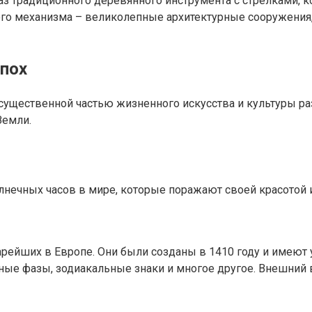
раз традиционного деревянного инструмента с стрелками,
этого механизма – великолепные архитектурные сооружени
пох
ущественной частью жизненного искусства и культуры р
Земли.
лнечных часов в мире, которые поражают своей красотой 
арейших в Европе. Они были созданы в 1410 году и имеют
унные фазы, зодиакальные знаки и многое другое. Внешни