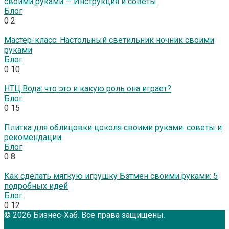
своими руками — Инструкция и советы
Блог
0
2
Мастер-класс: Настольный светильник ночник своими
руками
Блог
0
10
НТЦ Вода: что это и какую роль она играет?
Блог
0
15
Плитка для облицовки цоколя своими руками: советы и
рекомендации
Блог
0
8
Как сделать мягкую игрушку Бэтмен своими руками: 5
подробных идей
Блог
0
12
© 2026 Бизнес-Хаб. Все права защищены.