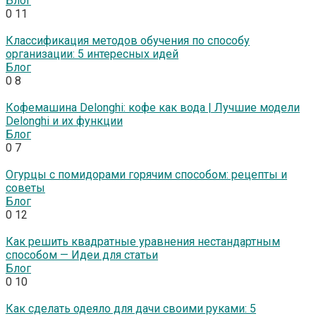
Блог
0
11
Классификация методов обучения по способу
организации: 5 интересных идей
Блог
0
8
Кофемашина Delonghi: кофе как вода | Лучшие модели
Delonghi и их функции
Блог
0
7
Огурцы с помидорами горячим способом: рецепты и
советы
Блог
0
12
Как решить квадратные уравнения нестандартным
способом — Идеи для статьи
Блог
0
10
Как сделать одеяло для дачи своими руками: 5