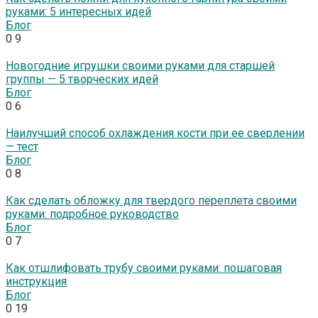
руками: 5 интересных идей
Блог
0
9
Новогодние игрушки своими руками для старшей
группы — 5 творческих идей
Блог
0
6
Наилучший способ охлаждения кости при ее сверлении
— тест
Блог
0
8
Как сделать обложку для твердого переплета своими
руками: подробное руководство
Блог
0
7
Как отшлифовать трубу своими руками: пошаговая
инструкция
Блог
0
19