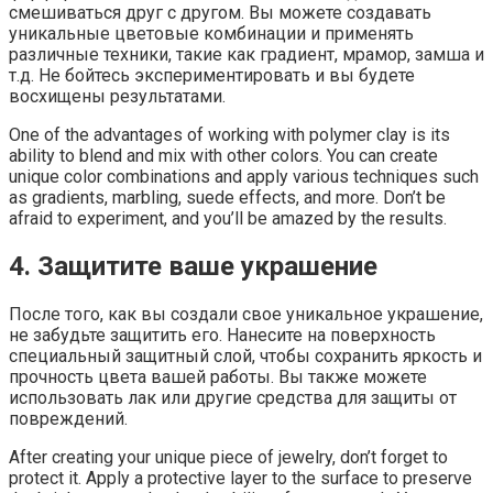
смешиваться друг с другом. Вы можете создавать
уникальные цветовые комбинации и применять
различные техники, такие как градиент, мрамор, замша и
т.д. Не бойтесь экспериментировать и вы будете
восхищены результатами.
One of the advantages of working with polymer clay is its
ability to blend and mix with other colors. You can create
unique color combinations and apply various techniques such
as gradients, marbling, suede effects, and more. Don’t be
afraid to experiment, and you’ll be amazed by the results.
4. Защитите ваше украшение
После того, как вы создали свое уникальное украшение,
не забудьте защитить его. Нанесите на поверхность
специальный защитный слой, чтобы сохранить яркость и
прочность цвета вашей работы. Вы также можете
использовать лак или другие средства для защиты от
повреждений.
After creating your unique piece of jewelry, don’t forget to
protect it. Apply a protective layer to the surface to preserve