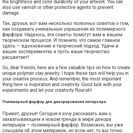
the brightness and color durability of your artwork. You can
also use varnish or other protective agents to prevent
damage.
Так, друзья, вот вам несколько полезных советов о том,
как создавать уникальные украшения из полимерного
фарфора. Надеюсь, эти советы помогут вам в вашем
творческом процессе. И помните, что самое главное
здесь — вдохновение и творческий подход. Удачи в
ваших экспериментах и пусть ваше творчество
расцветает!
So, dear friends, here are a few valuable tips on how to create
unique polymer clay jewelry. I hope these tips will help you in
your creative process. And remember, the most important
thing here is inspiration and creativity. Good luck with your
experiments and let your creativity flourish!
Полимерный фарфор для декорирования интерьера
Привет, друзья! Сегодня я хочу рассказать вам о
захватывающем и новом тренде в мире декора
интерьера — полимерный фарфор. Возможно, вы уже
слышали об этом материале, но если нет, то вы точно