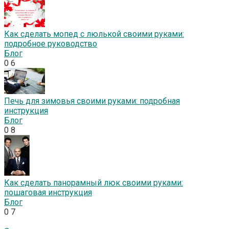
Как сделать мопед с люлькой своими руками:
подробное руководство
Блог
0
6
Печь для зимовья своими руками: подробная
инструкция
Блог
0
8
Как сделать панорамный люк своими руками:
пошаговая инструкция
Блог
0
7