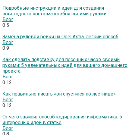
Подробные инструкции и идеи для создания
новогоднего костюма ковбоя своими руками
Блог
0
5
Замена рулевой рейки на Opel Astra: легкий способ
Блог
0
9
Как сделать подставку для песочных часов своими
руками: 5 увлекательных идей для вашего домашнего
проекта
Блог
0
12
Как правильно писать «он спустится по лестнице»
Блог
0
12
От чего зависит способ кодирования информатика: 5
интересных идей в статье
Блог
0
8