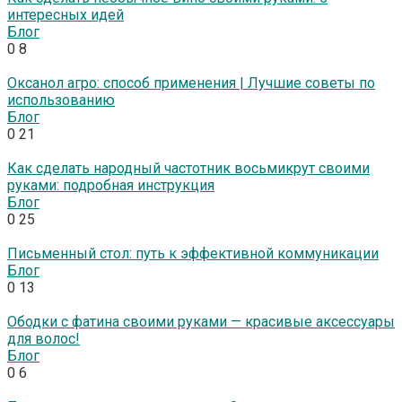
интересных идей
Блог
0
8
Оксанол агро: способ применения | Лучшие советы по
использованию
Блог
0
21
Как сделать народный частотник восьмикрут своими
руками: подробная инструкция
Блог
0
25
Письменный стол: путь к эффективной коммуникации
Блог
0
13
Ободки с фатина своими руками — красивые аксессуары
для волос!
Блог
0
6