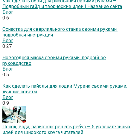
Как сделать обои для рисования своими руками —
Подробный гайд и творческие идеи | Название сайта
Блог
0
6
Оснастка для сверлильного станка своими руками:
подробная инструкция
Блог
0
27
Новогодняя маска своими руками: подробное
руководство
Блог
0
5
Как сделать пайолы для лодки Мурена своими руками:
лучшие советы
Блог
0
9
Песок, вода, оазис: как решать ребус — 5 увлекательных
идей для широкого круга читателей