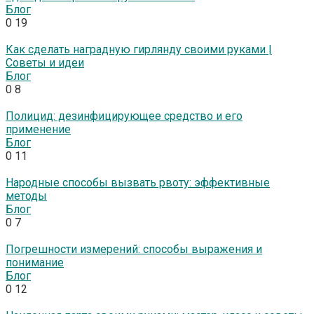
Блог
0
19
Как сделать наградную гирлянду своими руками |
Советы и идеи
Блог
0
8
Полицид: дезинфицирующее средство и его
применение
Блог
0
11
Народные способы вызвать рвоту: эффективные
методы
Блог
0
7
Погрешности измерений: способы выражения и
понимание
Блог
0
12