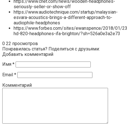
https://www.cnet.com/news/wooden-headphones-
seriously-seller-or-show-off
https://www.audiotechnique.com/startup/malaysian-
esvara-acoustics-brings-a-different-approach-to-
audiophile-headphones
https://www.forbes.com/sites/ewanspence/2018/01/23
hd-820-headphones-ifa-brighton/?sh=526a0e3a2e73
0
22 просмотров
Понравилась статья? Поделиться с друзьями:
Добавить комментарий
Имя
*
Email
*
Комментарий