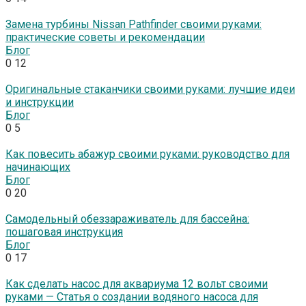
Замена турбины Nissan Pathfinder своими руками:
практические советы и рекомендации
Блог
0
12
Оригинальные стаканчики своими руками: лучшие идеи
и инструкции
Блог
0
5
Как повесить абажур своими руками: руководство для
начинающих
Блог
0
20
Самодельный обеззараживатель для бассейна:
пошаговая инструкция
Блог
0
17
Как сделать насос для аквариума 12 вольт своими
руками — Статья о создании водяного насоса для