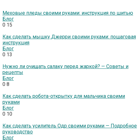
Меховые пледы своими руками: инструкция по шитью
Блог
0
15
Как сделать мышку Джерри своими руками: пошаговая
инструкция
Блог
0
13
Нужно ли очищать салаку перед жаркой? — Советы и
рецепты
Блог
0
8
Как сделать робота-открытку для мальчика своими
руками
Блог
0
10
Как сделать усилитель Одр своими руками — Подробное
руководство
Блог