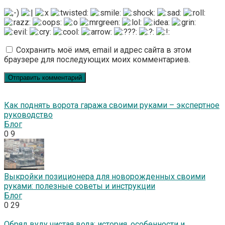
Сохранить моё имя, email и адрес сайта в этом
браузере для последующих моих комментариев.
Как поднять ворота гаража своими руками – экспертное
руководство
Блог
0
9
Выкройки позиционера для новорожденных своими
руками: полезные советы и инструкции
Блог
0
29
Обряд вуду чистая вода: история, особенности и