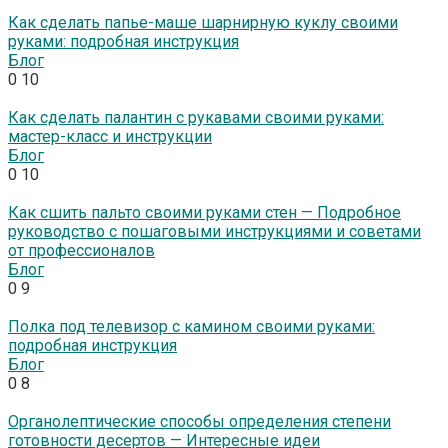
Как сделать папье-маше шарнирную куклу своими
руками: подробная инструкция
Блог
0
10
Как сделать палантин с рукавами своими руками:
мастер-класс и инструкции
Блог
0
10
Как сшить пальто своими руками стен — Подробное
руководство с пошаговыми инструкциями и советами
от профессионалов
Блог
0
9
Полка под телевизор с камином своими руками:
подробная инструкция
Блог
0
8
Органолептические способы определения степени
готовности десертов — Интересные идеи