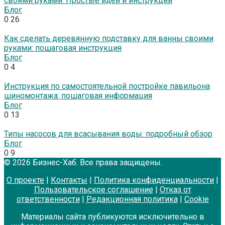
своими руками: Простые идеи и инструкции
Блог
0
26
Как сделать деревянную подставку для ванны своими
руками: пошаговая инструкция
Блог
0
4
Инструкция по самостоятельной постройке павильона
шиномонтажа: пошаговая информация
Блог
0
13
Типы насосов для всасывания воды: подробный обзор
Блог
0
9
© 2026 Бизнес-Хаб. Все права защищены.
О проекте
|
Контакты
|
Политика конфиденциальности
|
Пользовательское соглашение
|
Отказ от
ответственности
|
Редакционная политика
|
Cookie
Материалы сайта публикуются исключительно в