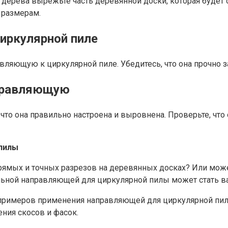
дерева вырежьте часть деревянной доски, которая будет 
 размерам.
иркулярной пиле
яющую к циркулярной пиле. Убедитесь, что она прочно за
аправляющую
о она правильно настроена и выровнена. Проверьте, что 
пилы
ямых и точных разрезов на деревянных досках? Или может
иальной направляющей для циркулярной пилы может стат
 примеров применения направляющей для циркулярной пил
ния скосов и фасок.