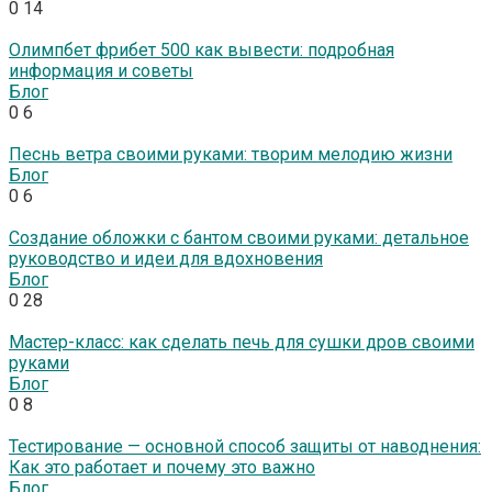
0
14
Олимпбет фрибет 500 как вывести: подробная
информация и советы
Блог
0
6
Песнь ветра своими руками: творим мелодию жизни
Блог
0
6
Создание обложки с бантом своими руками: детальное
руководство и идеи для вдохновения
Блог
0
28
Мастер-класс: как сделать печь для сушки дров своими
руками
Блог
0
8
Тестирование — основной способ защиты от наводнения:
Как это работает и почему это важно
Блог