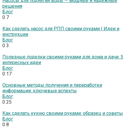
Насосы для поднятия воды — мощные и надежные
решения
Блог
0
7
Как сделать насос для РПП своими руками | Идеи и
инструкции
Блог
0
3
Полезные поделки своими руками для дома и дачи: 5
интересных идеи
Блог
0
17
Основные методы получения и переработки
информации: ключевые аспекты
Блог
0
25
Как сделать кухню своими руками: образец и советы
Блог
0
8