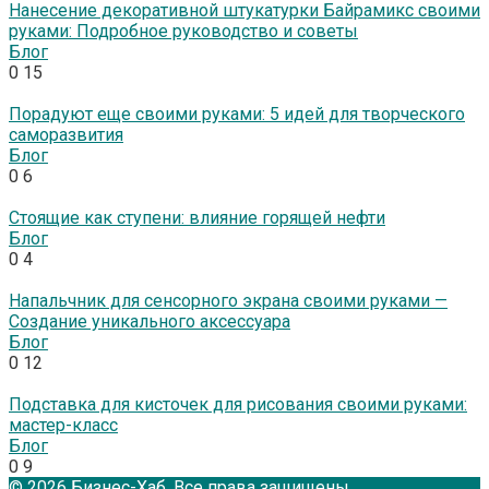
Нанесение декоративной штукатурки Байрамикс своими
руками: Подробное руководство и советы
Блог
0
15
Порадуют еще своими руками: 5 идей для творческого
саморазвития
Блог
0
6
Стоящие как ступени: влияние горящей нефти
Блог
0
4
Напальчник для сенсорного экрана своими руками —
Создание уникального аксессуара
Блог
0
12
Подставка для кисточек для рисования своими руками:
мастер-класс
Блог
0
9
© 2026 Бизнес-Хаб. Все права защищены.