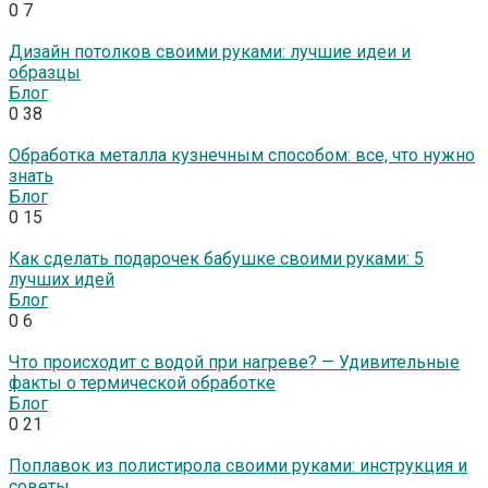
0
7
Дизайн потолков своими руками: лучшие идеи и
образцы
Блог
0
38
Обработка металла кузнечным способом: все, что нужно
знать
Блог
0
15
Как сделать подарочек бабушке своими руками: 5
лучших идей
Блог
0
6
Что происходит с водой при нагреве? — Удивительные
факты о термической обработке
Блог
0
21
Поплавок из полистирола своими руками: инструкция и
советы